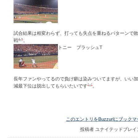
試合結果は相変わらず、打っても失点を重ねるパターンで
戦
。
トニー プラッシュT
長年ファンやってるので負け癖は染みついてますが、いい
減最下位は脱出してもらいたいです
。
このエントリをBuzzurlにブック
投稿者
ユナイテッドブレイ