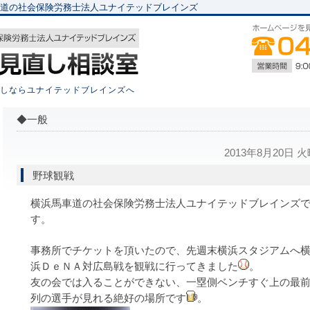
道の社会保険労務士法人ユナイテッドブレインズ
しならユナイテッドブレインズへ
◆一般
2013年8月20日 
野球観戦
横浜馬車道の社会保険労務士法人ユナイテッドブレインズ
す。
事務所でチケットを頂いたので、先週末横浜スタジアムへ
浜ＤｅＮＡ対広島戦を観戦に行ってきました
。
友の会では入ることができない、一塁側ベンチすぐ上の最
列の選手が見れる絶好の場所です
。