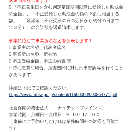
返還請求をします！
 「不正発生日を含む判定基礎期間以降に受給した助成金
の全額」、「不正受給した助成金の額の２割に相当する
額」、「延滞金（不正受給の日の翌日から納付の日まで
年３分）」の合計額を返還請求します。
事案に応じて事業所名などを公表します！
 事業主の名称、代表者氏名
 事業所の名称、所在地
 不正受給金額、不正の内容 等
 特に悪質な場合、捜査機関に対し刑事告訴等を行うこと
があります。
詳細は下記でご確認ください。
https://www.mhlw.go.jp/content/11600000/000864771.pdf
社会保険労務士法人 ユナイテッドブレインズ〉
営業時間：月曜日～金曜日 9：00～17：００
（事前にご予約いただければ業務時間外の対応も可能で
す）