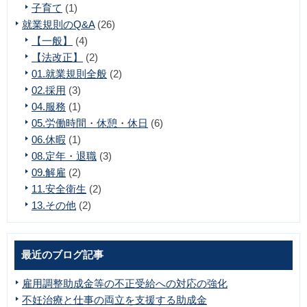
子育て
(1)
就業規則のQ&A
(26)
【一般】
(4)
【法改正】
(2)
01.就業規則全般
(2)
02.採用
(3)
04.服務
(1)
05.労働時間・休憩・休日
(6)
06.休暇
(1)
08.定年・退職
(3)
09.解雇
(2)
11.安全衛生
(2)
13.その他
(2)
最近のブログ記事
雇用調整助成金等の不正受給への対応の強化
不妊治療と仕事の両立を支援する助成金