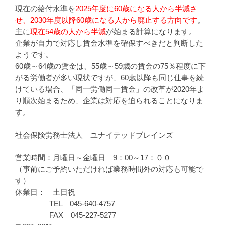
現在の給付水準を
2025年度に60歳になる人から半減さ
せ、2030年度以降60歳になる人から廃止する方向です
。
主に
現在54歳の人から半減
が始まる計算になります。
企業が自力で対応し賃金水準を確保すべきだと判断した
ようです。
60歳～64歳の賃金は、55歳～59歳の賃金の75％程度に下
がる労働者が多い現状ですが、60歳以降も同じ仕事を続
けている場合、「同一労働同一賃金」の改革が2020年よ
り順次始まるため、企業は対応を迫られることになりま
す。
社会保険労務士法人 ユナイテッドブレインズ
営業時間：月曜日～金曜日 9：00～17：００
（事前にご予約いただければ業務時間外の対応も可能で
す）
休業日： 土日祝
TEL 045-640-4757
FAX 045-227-5277